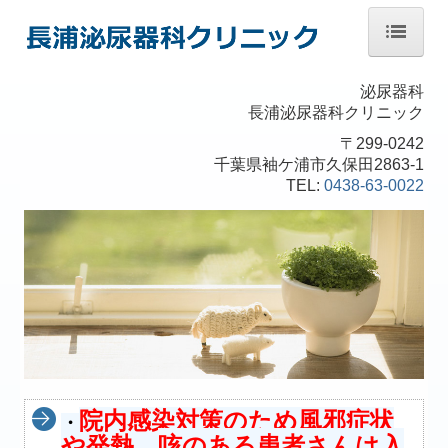
ホーム
泌尿器科
長浦泌尿器科クリニック
院長紹介
〒299-0242
診療のご案内
千葉県袖ケ浦市久保田2863-1
TEL:
0438-63-0022
初診の方へ
交通案内
診療実績のご紹介
個人情報保護方針
院内感染対策のため風邪症状
・
咳のある患者さんは入
や発熱、